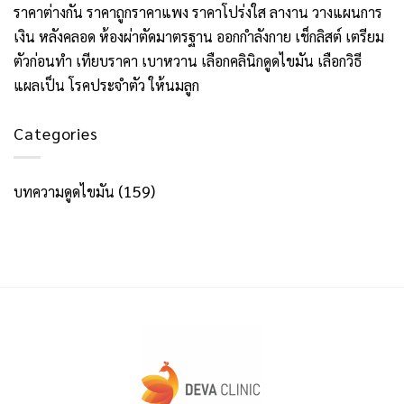
รู้
ราคาต่างกัน
ราคาถูกราคาแพง
ราคาโปร่งใส
ลางาน
วางแผนการ
ที่
อยู่
เงิน
หลังคลอด
ห้องผ่าตัดมาตรฐาน
ออกกำลังกาย
เช็กลิสต์
เตรียม
ควร
ตรง
ตัวก่อนทำ
เทียบราคา
เบาหวาน
เลือกคลินิกดูดไขมัน
เลือกวิธี
รู้
ไหน?
แผลเป็น
โรคประจำตัว
ให้นมลูก
สิ่ง
ที่
Categories
ควร
รู้
(159)
บทความดูดไขมัน