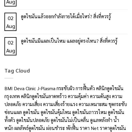
ดูด
No
Aug
มี
ไข
Comments
ความ
มัน
on
ดูดไขมันแล้วออกกำลังกายได้เมื่อไหร่? สิ่งที่ควรรู้
02
เสี่ยง
กับ
เตรียม
No
Aug
อะไร
J-
ตัว
Comments
บ้าง?
Plasma
ก่อน
on
ดูดไขมันมีแผลเป็นไหม แผลอยู่ตรงไหน? สิ่งที่ควรรู้
02
สิ่ง
ต่าง
ดูด
ดูด
No
Aug
ที่
กัน
ไข
ไข
Comments
ควร
ยัง
มัน
มัน
on
Tag Cloud
เข้าใจ
ไง?
ต้อง
แล้ว
ดูด
และ
เข้าใจ
ทำ
ออก
ไข
วิธี
ก่อน
อะไร
BMI
Deva Clinic
J-Plasma
กระชับผิว
การฟื้นตัว
คลินิกดูดไขมัน
กำลัง
มัน
ลด
เลือก
บ้าง?
กรุงเทพ
คลินิกดูดไขมันลาดพร้าว
ความคุ้มค่า
ความดันสูง
ความ
กาย
มี
ความ
เช็
ปลอดภัย
ความเสี่ยง
ความเสี่ยงร้ายแรง
ความเหมาะสม
ชุดกระชับ
ได้
แผล
เสี่ยง
กลิสต์
ซ่อนแผล
ดูดไขมัน
ดูดไขมันคุ้มไหม
ดูดไขมันถาวรไหม
ดูดไขมัน
เมื่อ
เป็น
ที่
ทั้งตัว
ดูดไขมันปลอดภัย
ดูดไขมันไม่เป็นคลื่น
ดูแลหลังทำ
น้ำ
ไหร่?
ไหม
ควร
หนัก
ผลลัพธ์ดูดไขมัน
ผ่อนชำระ
พักฟื้น
ราคา Net
ราคาดูดไขมัน
สิ่ง
แผล