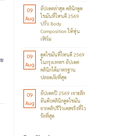
No
ไข
อัปเดตล่าสุด คลินิกดูด
09
Comments
มัน
ไขมันที่ไหนดี 2569
Aug
on
Deva
ปรับ Body
ดี
Clinic
Composition ให้หุ่น
ว่า
pantip
เฟิร์ม
คลินิก
ดี
No
ลาดพร้าว
จริง
ดูดไขมันที่ไหนดี 2569
09
Comments
(Deva
วย
ไหม?
ในกรุงเทพฯ อัปเดต
Aug
on
Clinic)
รวม
คลินิกได้มาตรฐาน
อัปเดต
ศูนย์
ปลอดภัยที่สุด
ทุก
ล่าสุด
เฉพาะ
ความ
No
คลินิก
ทาง
อัปเดตปี 2569 เจาะลึก
เห็น
09
Comments
ดูด
ดูด
อันดับคลินิกดูดไขมัน
จาก
Aug
on
ไข
ไข
จากคลิปรีวิวเคสจริงที่ไว
ผู้
ดูด
มัน
รัลที่สุด
มัน
ใช้
ไข
ที่ไหน
ปรับ
No
จริง
มัน
ดี
รูป
Comments
ที่ไหน