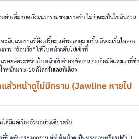
กอย่างที่มาบดบังแนวกรามของเราครับ ไม่ว่าจะเป็นไขมันส่วน
จะมีแนวกรามที่ตึงเปรี๊ยะ แต่พออายุมากขึ้น ผิวจะเริ่มไหลลง
นการ “ย้อนวัย” ให้ใบหน้ากลับไปเข้าที่
ห็นรอยต่อระหว่างใบหน้ากับลำคอชัดเจน จะเกิดมิติแสงเงาที่ช่
น้ำหนักมา 5-10 กิโลกรัมเลยทีเดียว
กแล้วหน้าดูไม่มีกราม (Jawline หายไป
ได้มีแค่เรื่องอ้วนอย่างเดียวครับ:
ักที่ปิดทับกระดูกกราม ทำให้หน้าดูเป็นทรงกลมหรือรูปตัว U