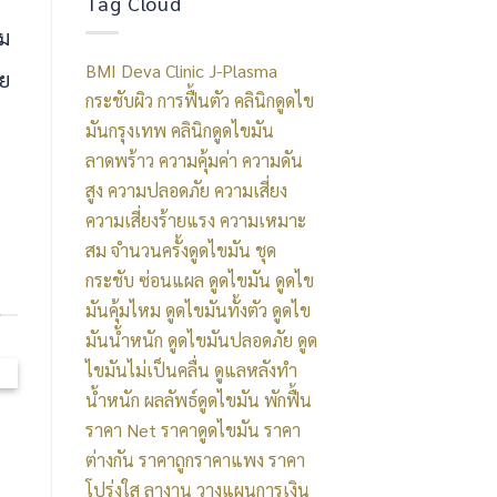
Tag Cloud
2569
ร่าง
on
ดี
ปรับ
าม
และ
อัปเดต
2569
Body
BMI
Deva Clinic
J-Plasma
สัดส่วน
ปี
าย
ใน
Composition
กระชับผิว
การฟื้นตัว
คลินิกดูดไข
2569
กรุงเทพฯ
ให้
มันกรุงเทพ
คลินิกดูดไขมัน
เจาะ
อัปเดต
หุ่น
ลาดพร้าว
ความคุ้มค่า
ความดัน
ลึก
คลินิก
เฟิร์ม
สูง
ความปลอดภัย
ความเสี่ยง
อันดับ
ได้
ความเสี่ยงร้ายแรง
ความเหมาะ
คลินิก
มาตรฐาน
สม
จำนวนครั้งดูดไขมัน
ชุด
ดูด
ปลอดภัย
กระชับ
ซ่อนแผล
ดูดไขมัน
ดูดไข
ไข
ที่สุด
มันคุ้มไหม
ดูดไขมันทั้งตัว
ดูดไข
มัน
มันน้ำหนัก
ดูดไขมันปลอดภัย
ดูด
จาก
ไขมันไม่เป็นคลื่น
ดูแลหลังทำ
คลิป
น้ำหนัก
ผลลัพธ์ดูดไขมัน
พักฟื้น
รีวิว
ราคา Net
ราคาดูดไขมัน
ราคา
เคส
ต่างกัน
ราคาถูกราคาแพง
ราคา
จริง
โปร่งใส
ลางาน
วางแผนการเงิน