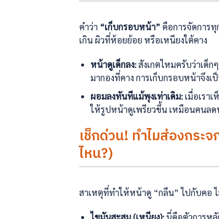
คำว่า
“เก็บกรอบหน้า”
คือการจัดการทุ
เกิน ผิวที่ห้อยย้อย หรือเหนียงใต้คาง
หน้าดูเด็กลง:
สังเกตไหมครับว่าเด็กๆ 
มากองที่คาง การเก็บกรอบหน้าจึงเป็
ผอมลงทันทีแม้พุงเท่าเดิม:
เมื่อเราเ
ให้รูปหน้าดูเพรียวขึ้น เหมือนคนลด
เช็กด่วน! ทำไมส่องกระจ
ไหน?)
สาเหตุที่ทำให้หน้าดู “กลืน” ไปกับคอ ไม่
ไขมันสะสม (เหนียง):
นี่คือตัวการหล