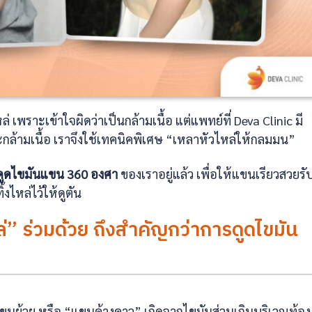
เพราะเข้าใจผิดว่าเป็นกล้ามเนื้อ แต่แพทย์ที่ Deva Clinic มี
ล้ามเนื้อ เราจึงใช้เทคนิคพิเศษ “เหลาหัวไหล่ให้กลมมน”
ดูดไขมันแขน 360 องศา
ของเราอยู่แล้ว เพื่อให้แขนเรียวสวยรั
งไหล่ไว้ให้ดูตัน
่” ร่วมด้วย ถึงสำคัญกว่าการดูดไขมัน
นย้วย หรือ “แขนค้างคาว” เกิดจากไขมันส่วนเกินบริเวณท้อง