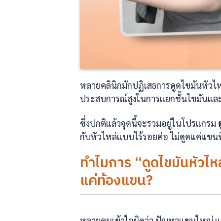
หลายคลินิกมักปฏิเสธการดูดไขมันหัวไหล่ 
ประสบการณ์สูงในการแยกชั้นไขมันและก
ซึ่งปกติแล้วจุดนี้จะรวมอยู่ในโปรแกรม
กับหัวไหล่แบบไร้รอยต่อ ไม่ดูดแค่แขนทิ้
ทำไมการ “ดูดไขมันหัวไหล
แค่ท้องแขน?
หลายคนเข้าใจผิดว่า ปัญหาแขนใหญ่ แข