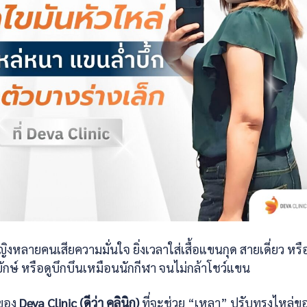
ญิงหลายคนเสียความมั่นใจ ยิ่งเวลาใส่เสื้อแขนกุด สายเดี่ยว หรื
ยักษ์ หรือดูบึกบึนเหมือนนักกีฬา จนไม่กล้าโชว์แขน
ของ
Deva Clinic (ดีว่า คลินิก)
ที่จะช่วย “เหลา” ปรับทรงไหล่ข