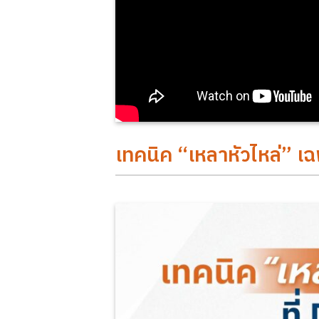
เทคนิค “เหลาหัวไหล่” เฉ