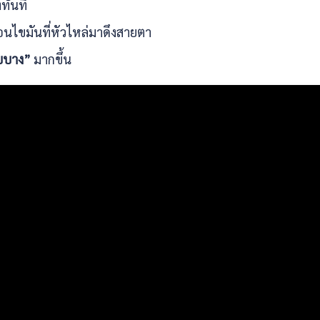
ทันที
้อนไขมันที่หัวไหล่มาดึงสายตา
บบาง”
มากขึ้น