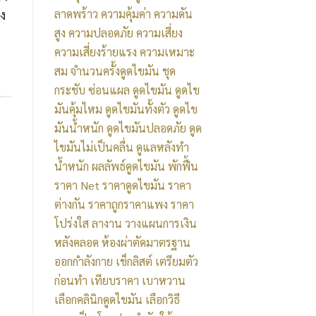
มี
ได้
กลิสต์
ง
ลาดพร้าว
ความคุ้มค่า
ความดัน
แผล
เมื่อ
ที่
สูง
ความปลอดภัย
ความเสี่ยง
เป็น
ไหร่?
ควร
ความเสี่ยงร้ายแรง
ความเหมาะ
ไหม
สิ่ง
รู้
สม
จำนวนครั้งดูดไขมัน
ชุด
แผล
ที่
กระชับ
ซ่อนแผล
ดูดไขมัน
ดูดไข
อยู่
ควร
มันคุ้มไหม
ดูดไขมันทั้งตัว
ดูดไข
ตรง
รู้
มันน้ำหนัก
ดูดไขมันปลอดภัย
ดูด
ไหน?
ไขมันไม่เป็นคลื่น
ดูแลหลังทำ
สิ่ง
น้ำหนัก
ผลลัพธ์ดูดไขมัน
พักฟื้น
ที่
ราคา Net
ราคาดูดไขมัน
ราคา
ควร
ต่างกัน
ราคาถูกราคาแพง
ราคา
รู้
โปร่งใส
ลางาน
วางแผนการเงิน
หลังคลอด
ห้องผ่าตัดมาตรฐาน
ออกกำลังกาย
เช็กลิสต์
เตรียมตัว
ก่อนทำ
เทียบราคา
เบาหวาน
เลือกคลินิกดูดไขมัน
เลือกวิธี