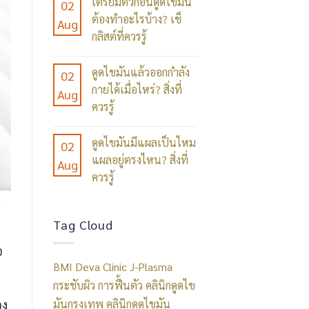
เตรียมตัวก่อนดูดไขมัน
02
Comments
มัน
ต้องทำอะไรบ้าง? เช็
Aug
on
มี
กลิสต์ที่ควรรู้
ดูด
ความ
No
ไข
เสี่ยง
ดูดไขมันแล้วออกกำลัง
02
Comments
มัน
อะไร
กายได้เมื่อไหร่? สิ่งที่
Aug
on
กับ
บ้าง?
ควรรู้
เตรียม
J-
สิ่ง
No
ตัว
Plasma
ที่
ดูดไขมันมีแผลเป็นไหม
02
Comments
ก่อน
ต่าง
ควร
แผลอยู่ตรงไหน? สิ่งที่
Aug
on
ดูด
กัน
เข้าใจ
ควรรู้
ดูด
ไข
ยัง
และ
No
ไข
มัน
ไง?
วิธี
Comments
มัน
Tag Cloud
ต้อง
เข้าใจ
ลด
on
แล้ว
ทำ
ก่อน
อ
ความ
ดูด
ออก
อะไร
เลือก
BMI
Deva Clinic
J-Plasma
เสี่ยง
ไข
กำลัง
บ้าง?
กระชับผิว
การฟื้นตัว
คลินิกดูดไข
มัน
กาย
เช็
อง
มันกรุงเทพ
คลินิกดูดไขมัน